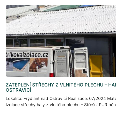
ZATEPLENÍ STŘECHY Z VLNITÉHO PLECHU – H
OSTRAVICÍ
Lokalita: Frýdlant nad Ostravicí Realizace: 07/2024 Mate
Izolace střechy haly z vlnitého plechu – Střešní PUR pě
popis projektu: Zateplení střechy z vlnitého plechu […]