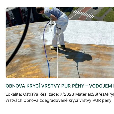
OBNOVA KRYCÍ VRSTVY PUR PĚNY – VODOJEM
Lokalita: Ostrava Realizace: 7/2023 Materiál:SStřesAkry
vrstvách Obnova zdegradované krycí vrstvy PUR pěny
Ostrava Stručný popis projektu: Obnova UV krycí vrstvy