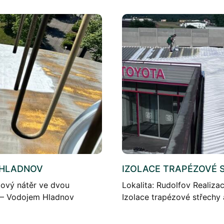
 HLADNOV
IZOLACE TRAPÉZOVÉ 
lový nátěr ve dvou
Lokalita: Rudolfov Realiza
 – Vodojem Hladnov
Izolace trapézové střechy
 střešní PUR pěny na […]
představuje jednu z nejefe
Plechové střechy bez dost