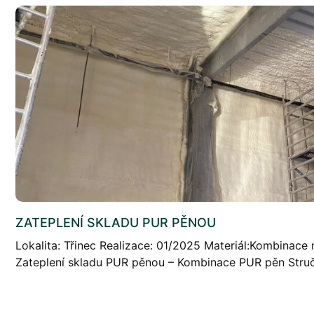
ZATEPLENÍ SKLADU PUR PĚNOU
Lokalita: Třinec Realizace: 01/2025 Materiál:Kombinace
Zateplení skladu PUR pěnou – Kombinace PUR pěn Struč
cca 500m2 stropu a stěn skladové haly z trapézového 