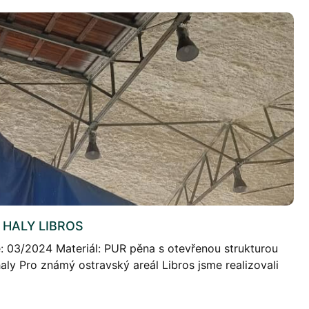
 HALY LIBROS
e: 03/2024 Materiál: PUR pěna s otevřenou strukturou
aly Pro známý ostravský areál Libros jsme realizovali
ové haly pomocí stříkané polyuretanové izolace.