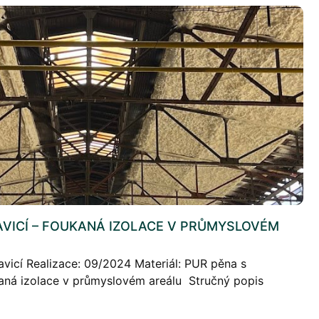
VICÍ – FOUKANÁ IZOLACE V PRŮMYSLOVÉM
ravicí Realizace: 09/2024 Materiál: PUR pěna s
aná izolace v průmyslovém areálu Stručný popis
 PUR pěnou v průmyslovém areálu ve Frýdlantu nad […]