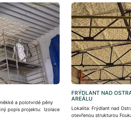
FRÝDLANT NAD OSTRA
AREÁLU
 měkké a polotvrdé pěny
Lokalita: Frýdlant nad Ost
ný popis projektu: Izolace
otevřenou strukturou Fouk
[…]
projektu: Foukaná izolace