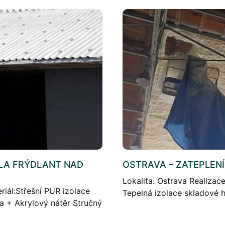
ALA FRÝDLANT NAD
OSTRAVA – ZATEPLENÍ
Lokalita: Ostrava Realizac
riál:Střešní PUR izolace
Tepelná izolace skladové h
na + Akrylový nátěr Stručný
rozsáhlé zateplení průmysl
Průmyslové […]