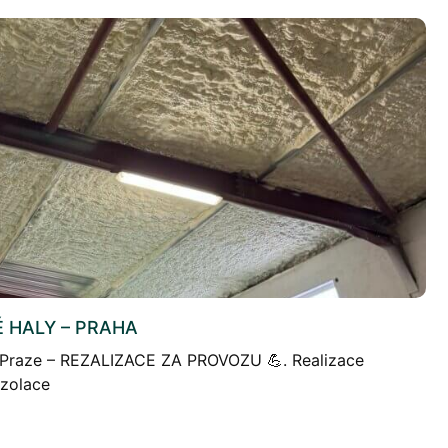
É HALY – PRAHA
 v Praze – REZALIZACE ZA PROVOZU 💪. Realizace
zolace