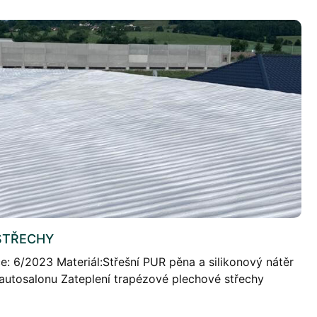
STŘECHY
ce: 6/2023 Materiál:Střešní PUR pěna a silikonový nátěr
 autosalonu Zateplení trapézové plechové střechy
ktivnějších aplikací stříkané polyuretanové pěny.
atečné […]