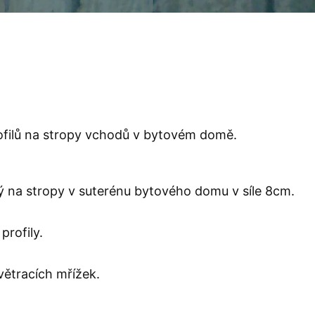
ofilů na stropy vchodů v bytovém domě.
ný na stropy v suterénu bytového domu v síle 8cm.
rofily.
větracích mřížek.