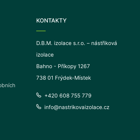
KONTAKTY
D.B.M. izolace s.r.o. – nástřiková
izolace
Bahno - Příkopy 1267
738 01 Frýdek-Místek
obních
+420 608 755 779
info@nastrikovaizolace.cz