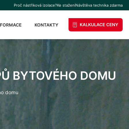
Proč nástřiková izolace?
Ke stažení
Návštěva technika zdarma
KALKULACE CENY
NFORMACE
KONTAKTY
EPŮ BYTOVÉHO DOMU
ého domu