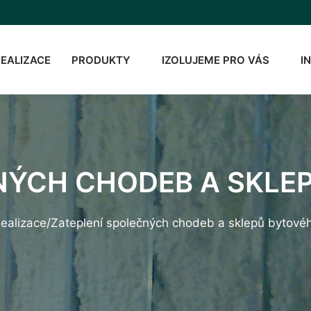
REALIZACE
PRODUKTY
IZOLUJEME PRO VÁS
I
NÝCH CHODEB A SKL
ealizace
/
Zateplení společných chodeb a sklepů bytov