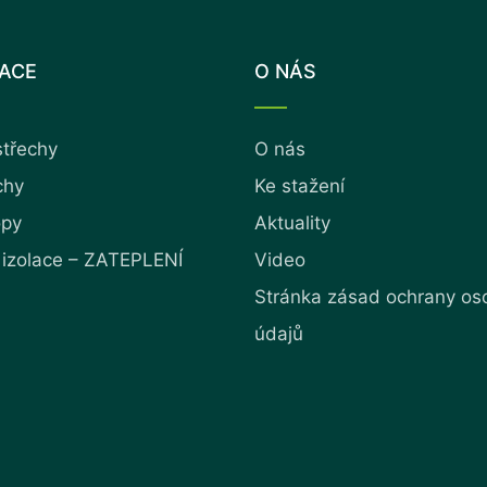
LACE
O NÁS
střechy
O nás
chy
Ke stažení
opy
Aktuality
 izolace – ZATEPLENÍ
Video
Stránka zásad ochrany os
údajů