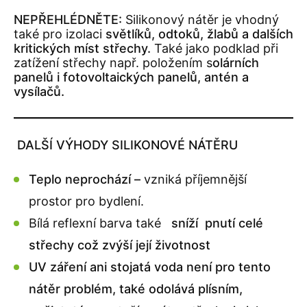
NEPŘEHLÉDNĚTE:
Silikonový nátěr je vhodný
také pro izolaci
světlíků, odtoků, žlabů a dalších
kritických míst střechy.
Také jako podklad při
zatížení střechy např. položením s
olárních
panelů i fotovoltaických panelů, antén a
vysílačů.
DALŠÍ VÝHODY SILIKONOVÉ NÁTĚRU
Teplo neprochází –
vzniká příjemnější
prostor pro bydlení.
Bílá reflexní barva také
sníží pnutí celé
střechy což zvýší její životnost
UV záření ani stojatá voda není pro tento
nátěr problém, také odolává plísním,