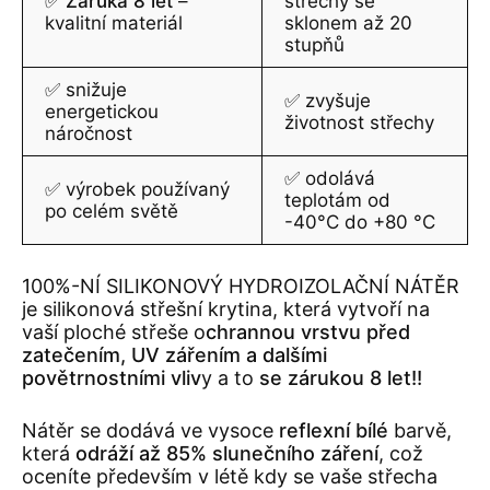
✅
Záruka 8 let
–
střechy se
kvalitní materiál
sklonem až 20
stupňů
✅ snižuje
✅ zvyšuje
energetickou
životnost střechy
náročnost
✅ odolává
✅ výrobek používaný
teplotám od
po celém světě
-40°C do +80 °C
100%-NÍ SILIKONOVÝ HYDROIZOLAČNÍ NÁTĚR
je silikonová střešní krytina, která vytvoří na
vaší ploché střeše o
chrannou vrstvu před
zatečením, UV zářením a dalšími
povětrnostními vliv
y a to
se zárukou 8 let!!
Nátěr se dodává ve vysoce
reflexní bílé
barvě,
která
odráží až 85% slunečního
záření
, což
oceníte především v létě kdy se vaše střecha