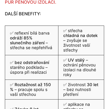
PUR PĚNOVOU IZOLACI.
DALŠÍ BENEFITY:
✅ střecha
✅ reflexní bílá barva
chladná na dotek
odráží 85%
– zvyšuje se
slunečního záření
–
životnost vaší
střecha se nepřehřívá
střechy
✅
UV stálý
–
✅
bez odstraňování
ochrání pěnovou
starého podkladu –
izolaci na dlouhé
úspora při realizaci
roky
✅
Roztažnost až 150
✅ životnost
30 let
%
– pracuje spolu s
– bez nutnosti
vaší střechou
přetření
✅ aplikace na