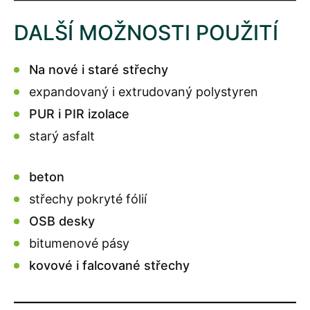
DALŠÍ MOŽNOSTI POUŽITÍ
Na nové i staré střechy
expandovaný i extrudovaný polystyren
PUR i PIR izolace
starý asfalt
beton
střechy pokryté fólií
OSB desky
bitumenové pásy
kovové i falcované střechy