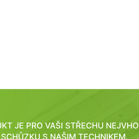
DUKT JE PRO VAŠI STŘECHU NEJVH
SCHŮZKU S NAŠIM TECHNIKEM.