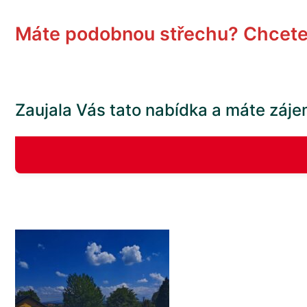
Máte podobnou střechu? Chcete 
Zaujala Vás tato nabídka a máte záje