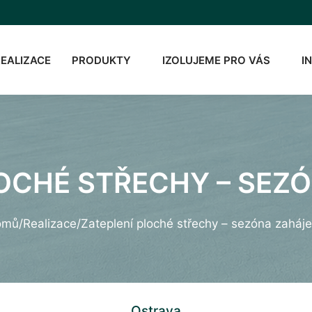
REALIZACE
PRODUKTY
IZOLUJEME PRO VÁS
I
LOCHÉ STŘECHY – SEZ
omů
/
Realizace
/
Zateplení ploché střechy – sezóna zaháj
Ostrava