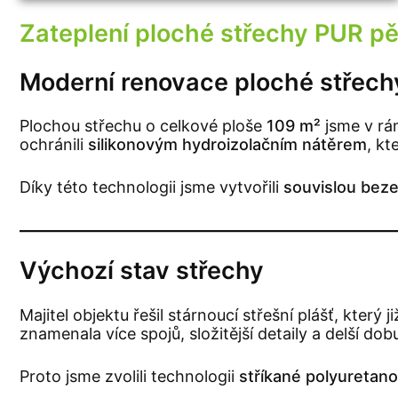
Zateplení ploché střechy PUR pě
Moderní renovace ploché střech
Plochou střechu o celkové ploše
109 m²
jsme v rám
ochránili
silikonovým hydroizolačním nátěrem
, kt
Díky této technologii jsme vytvořili
souvislou beze
Výchozí stav střechy
Majitel objektu řešil stárnoucí střešní plášť, kte
znamenala více spojů, složitější detaily a delší dob
Proto jsme zvolili technologii
stříkané polyuretan