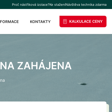
Proč nástřiková izolace?
Ke stažení
Návštěva technika zdarma
KALKULACE CENY
NFORMACE
KONTAKTY
ÓNA ZAHÁJENA
ena