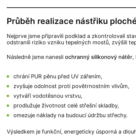
Průběh realizace nástřiku ploch
Nejprve jsme připravili podklad a zkontrolovali st
odstranili riziko vzniku tepelných mostů, zvýšili te
Následně jsme nanesli
ochranný silikonový nátěr
,
chrání PUR pěnu před UV zářením,
zvyšuje odolnost proti povětrnostním vlivům,
vytváří vodotěsnou vrstvu,
prodlužuje životnost celé střešní skladby,
omezuje náklady na budoucí údržbu střechy.
Výsledkem je funkční, energeticky úsporná a dlou