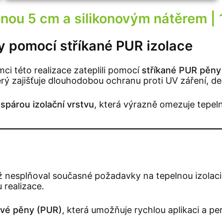
nou 5 cm a silikonovým nátěrem |
y pomocí stříkané PUR izolace
ci této realizace zateplili pomocí
stříkané PUR pěny
erý zajišťuje dlouhodobou ochranu proti UV záření, deš
spárou izolační vrstvu
, která výrazně omezuje tepeln
rý již nesplňoval současné požadavky na tepelnou izola
u realizace.
ové pěny (PUR)
, která umožňuje rychlou aplikaci a pe