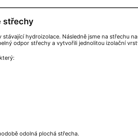
é střechy
av stávající hydroizolace. Následně jsme na střechu n
pelný odpor střechy a vytvořili jednolitou izolační vrs
 který:
hodobě odolná plochá střecha.