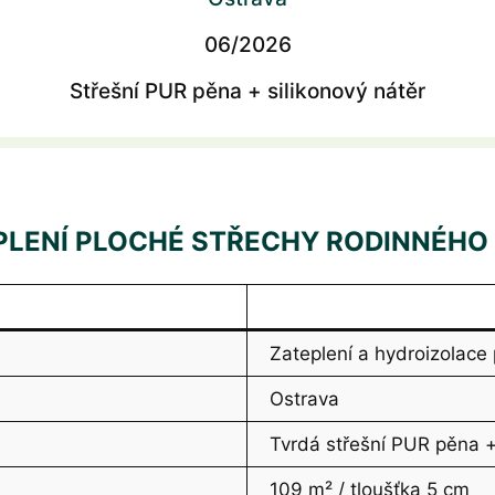
06/2026
Střešní PUR pěna + silikonový nátěr
EPLENÍ PLOCHÉ STŘECHY RODINNÉH
Zateplení a hydroizolace
Ostrava
Tvrdá střešní PUR pěna +
109 m² / tloušťka 5 cm