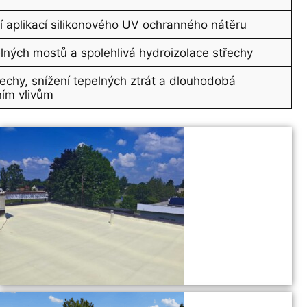
ní aplikací silikonového UV ochranného nátěru
lných mostů a spolehlivá hydroizolace střechy
řechy, snížení tepelných ztrát a dlouhodobá
ním vlivům