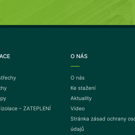
LACE
O NÁS
střechy
O nás
chy
Ke stažení
opy
Aktuality
 izolace – ZATEPLENÍ
Video
Stránka zásad ochrany os
údajů