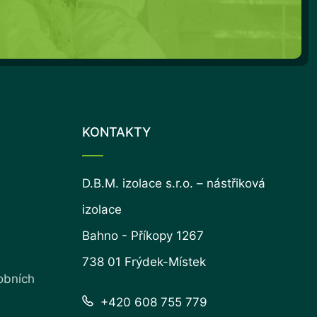
KONTAKTY
D.B.M. izolace s.r.o. – nástřiková
izolace
Bahno - Příkopy 1267
738 01 Frýdek-Místek
obních
+420 608 755 779