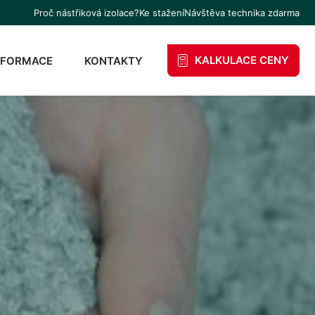
Proč nástřiková izolace?
Ke stažení
Návštěva technika zdarma
KALKULACE CENY
NFORMACE
KONTAKTY