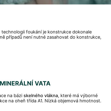
y technologii foukání je konstrukce dokonale
ině případů není nutné zasahovat do konstrukce,
 MINERÁLNÍ VATA
ace na bázi
skelného vlákna
, které má výborné
eakce na oheň třída A1. Nízká objemová hmotnost.