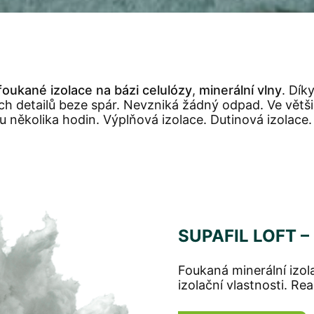
foukané izolace na bázi celulózy
,
minerální vlny
. Dík
ch detailů beze spár. Nevzniká žádný odpad. Ve větš
 několika hodin. Výplňová izolace. Dutinová izolace.
SUPAFIL LOFT –
Foukaná minerální izol
izolační vlastnosti. R