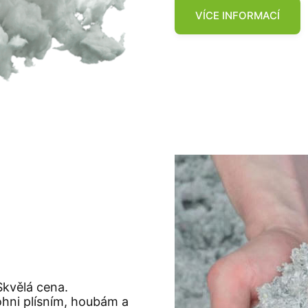
VÍCE INFORMACÍ
Skvělá cena.
ohni plísním, houbám a