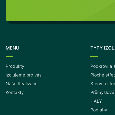
MENU
TYPY IZO
Produkty
Podkroví a 
Izolujeme pro vás
Ploché stře
Naše Realizace
Stěny a str
Kontakty
Průmyslové
HALY
Podlahy