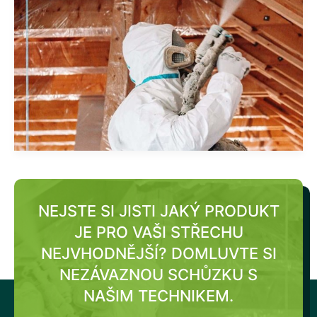
NEJSTE SI JISTI JAKÝ PRODUKT
JE PRO VAŠI STŘECHU
NEJVHODNĚJŠÍ?
DOMLUVTE SI
NEZÁVAZNOU SCHŮZKU S
NAŠIM TECHNIKEM.