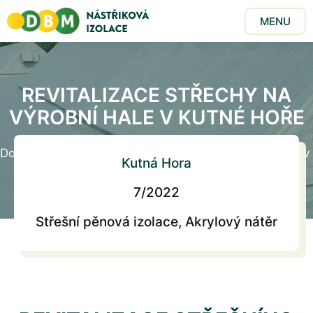
MENU
REVITALIZACE STŘECHY NA
VÝROBNÍ HALE V KUTNÉ HOŘE
Domů
/
Realizace
/
Revitalizace střechy na výrobní hale v
Kutná Hora
Kutné Hoře
7
/2022
Střešní pěnová izolace, Akrylový nátěr