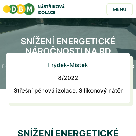
MENU
SNÍŽENÍ ENERGETICKÉ
NÁROČNOSTI NA RD
Frýdek-Místek
Domů
/
Realizace
/
Snížení energetické náročnosti na RD
8/2022
Střešní pěnová izolace, Silikonový nátěr
SNÍŽENÍ ENERGETICKÉ