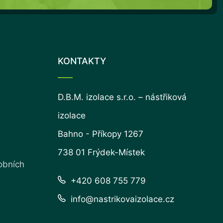
KONTAKTY
D.B.M. izolace s.r.o. – nástřiková
izolace
Bahno - Příkopy 1267
738 01 Frýdek-Místek
obních
+420 608 755 779
info@nastrikovaizolace.cz