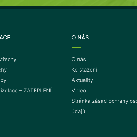
LACE
O NÁS
střechy
O nás
chy
Ke stažení
opy
Aktuality
 izolace – ZATEPLENÍ
Video
Stránka zásad ochrany os
údajů