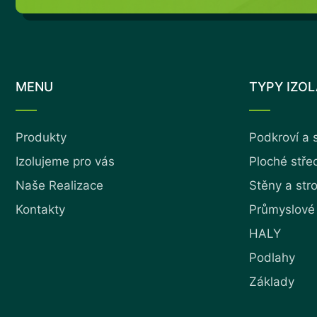
MENU
TYPY IZO
Produkty
Podkroví a 
Izolujeme pro vás
Ploché stře
Naše Realizace
Stěny a str
Kontakty
Průmyslové
HALY
Podlahy
Základy