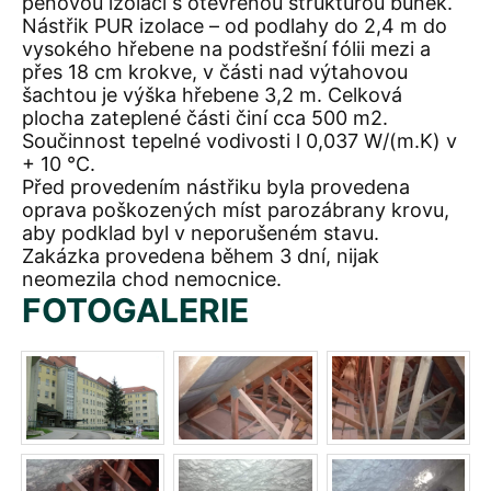
pěnovou izolací s otevřenou strukturou buněk.
Nástřik PUR izolace – od podlahy do 2,4 m do
vysokého hřebene na podstřešní fólii mezi a
přes 18 cm krokve, v části nad výtahovou
šachtou je výška hřebene 3,2 m. Celková
plocha zateplené části činí cca 500 m2.
Součinnost tepelné vodivosti l 0,037 W/(m.K) v
+ 10 °C.
Před provedením nástřiku byla provedena
oprava poškozených míst parozábrany krovu,
aby podklad byl v neporušeném stavu.
Zakázka provedena během 3 dní, nijak
neomezila chod nemocnice.
FOTOGALERIE