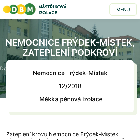
MENU
NEMOCNICE FRÝDEK-MÍSTEK,
ZATEPLENÍ PODKROVÍ
Domů
/
Realizace
/
Nemocnice Frýdek-Místek, zateplení
Nemocnice Frýdek-Místek
podkroví
12/2018
Měkká pěnová izolace
Zateplení krovu Nemocnice Frýdek-Místek