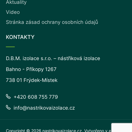
Aktuality
Video
Stránka zásad ochrany osobních údajů
KONTAKTY
D.B.M. izolace s.r.o. – nástřiková izolace
Bahno - Příkopy 1267
738 01 Frýdek-Místek
+420 608 755 779
info@nastrikovaizolace.cz
Copyright © 2026
nastrikovaizolace.cz
. Vytvořeno v
eline.cz