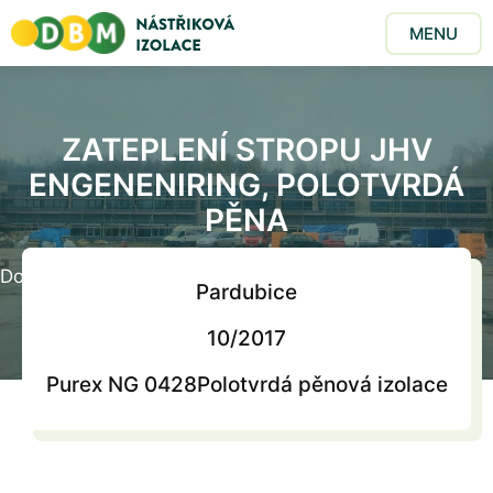
MENU
ZATEPLENÍ STROPU JHV
ENGENENIRING, POLOTVRDÁ
PĚNA
Domů
/
Realizace
/
Zateplení stropu JHV engeneniring,
Pardubice
polotvrdá pěna
10/2017
Purex NG 0428
Polotvrdá pěnová izolace