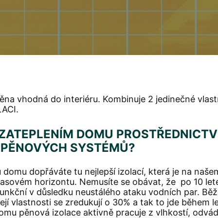
 pěna vhodná do interiéru. Kombinuje 2 jedinečné vl
ACI.
 ZATEPLENÍM DOMU PROSTŘEDNICTV
 PĚNOVÝCH SYSTÉMŮ?
domu dopřáváte tu nejlepší izolací, která je na našem
asovém horizontu. Nemusíte se obávat, že po 10 letec
funkční v důsledku neustálého ataku vodních par. Běž
její vlastnosti se zredukují o 30% a tak to jde během l
mu pěnová izolace aktivně pracuje z vlhkostí, odvádí 