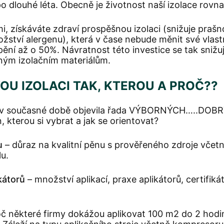
po dlouhé léta. Obecně je životnost naší izolace rovna
, získáváte zdraví prospěšnou izolaci (snižuje prašno
nožství alergenu), která v čase nebude měnit své vlas
pění až o 50%. Návratnost této investice se tak snižu
ným izolačním materiálům.
OU IZOLACI TAK, KTEROU A PROČ??
 v současné době objevila řada VÝBORNÝCH…..DOBR
terou si vybrat a jak se orientovat?
u
– důraz na kvalitní pěnu s prověřeného zdroje včet
u.
kátorů
– množství aplikací, praxe aplikátorů, certifiká
č některé firmy dokážou aplikovat 100 m2 do 2 hodin 