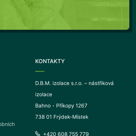
KONTAKTY
D.B.M. izolace s.r.o. – nástřiková
izolace
Bahno - Příkopy 1267
738 01 Frýdek-Místek
obních
+420 608 755 779