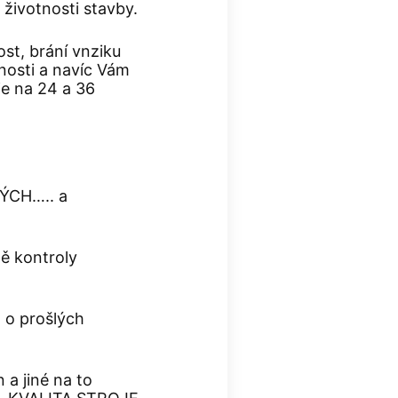
 životnosti stavby.
st, brání vnziku
tnosti a navíc Vám
je na 24 a 36
ÝCH….. a
ně kontroly
t o prošlých
a jiné na to