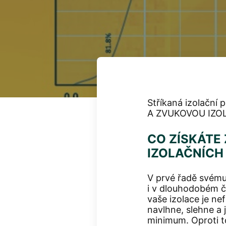
Stříkaná izolační
A ZVUKOVOU IZOL
CO ZÍSKÁTE
IZOLAČNÍCH
V prvé řadě svému 
i v dlouhodobém č
vaše izolace je ne
navlhne, slehne a 
minimum. Oproti to