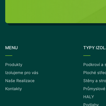
MENU
TYPY IZO
Produkty
Podkroví a 
Izolujeme pro vás
Ploché stře
Naše Realizace
Stěny a str
Kontakty
Průmyslové
HALY
Podlahy