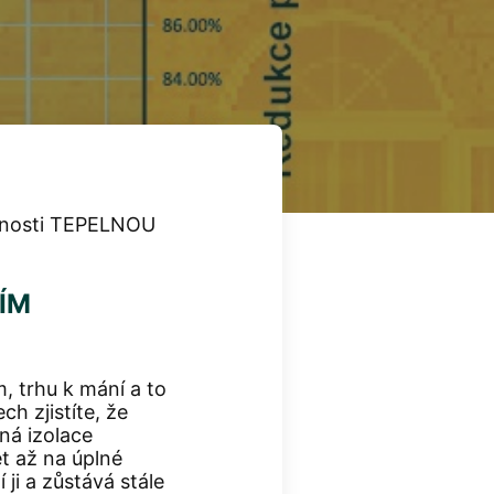
astnosti TEPELNOU
ÍM
, trhu k mání a to
h zjistíte, že
ná izolace
et až na úplné
ji a zůstává stále