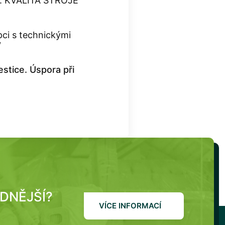
ru. KVALITA STROJE
pci s technickými
“
stice. Úspora při
ODNĚJŠÍ?
VÍCE INFORMACÍ