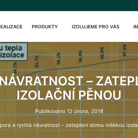
REALIZACE
PRODUKTY
IZOLUJEME PRO VÁS
I
 NÁVRATNOST – ZATEP
IZOLAČNÍ PĚNOU
Publikováno
12 února, 2018
pora a rychlá návratnost – zateplení domu měkkou izol