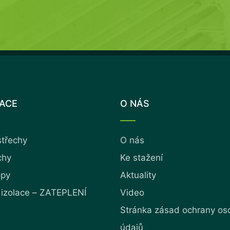
LACE
O NÁS
střechy
O nás
chy
Ke stažení
opy
Aktuality
 izolace – ZATEPLENÍ
Video
Stránka zásad ochrany os
údajů