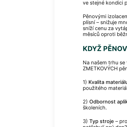
ve stejné kondici 
Pěnovými izolacemi
plísní – snižuje m
sníží cenu za vytá
měsíců oproti běž
KDYŽ PĚNOV
Na našem trhu se
ZMETKOVÝCH pěn, k
1)
Kvalita materiál
použitého materiál
2)
Odbornost apli
školeních.
3)
Typ stroje
– pro