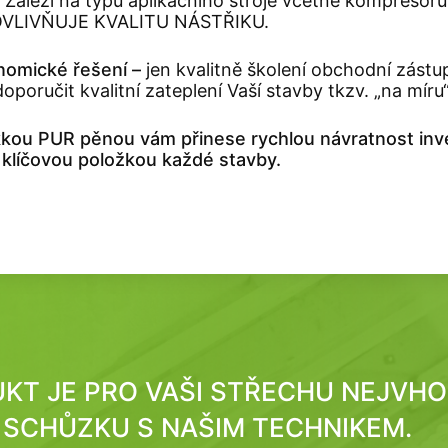
? Záleží na typu aplikačního stroje včetně kompreso
VLIVŇUJE KVALITU NÁSTŘIKU.
onomické řešení –
jen kvalitně školení obchodní zástu
poručit kvalitní zateplení Vaší stavby tkzv. „na míru
ou PUR pěnou vám přinese rychlou návratnost inve
 klíčovou položkou každé stavby.
DUKT JE PRO VAŠI STŘECHU NEJVH
SCHŮZKU S NAŠIM TECHNIKEM.