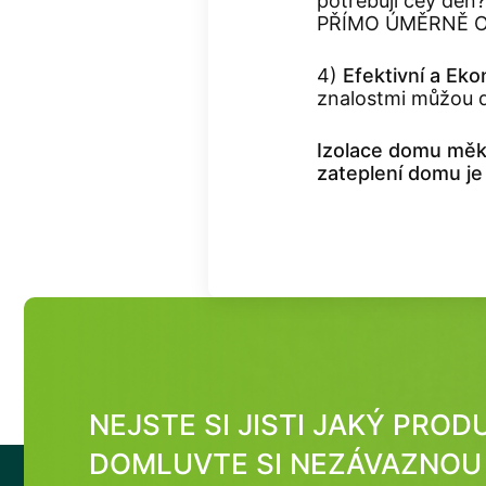
potřebují ceý den
PŘÍMO ÚMĚRNĚ O
4)
Efektivní a Ek
znalostmi můžou do
Izolace domu měkk
zateplení domu je
NEJSTE SI JISTI JAKÝ PRO
DOMLUVTE SI NEZÁVAZNOU 