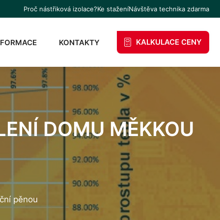
Proč nástřiková izolace?
Ke stažení
Návštěva technika zdarma
KALKULACE CENY
NFORMACE
KONTAKTY
LENÍ DOMU MĚKKOU
ační pěnou