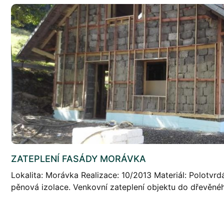
ZATEPLENÍ FASÁDY MORÁVKA
Lokalita: Morávka Realizace: 10/2013 Materiál: Polotv
pěnová izolace. Venkovní zateplení objektu do dřevěnéh
pěnové izolace s otevřenou buněčnou strukturou. Celk
a […]