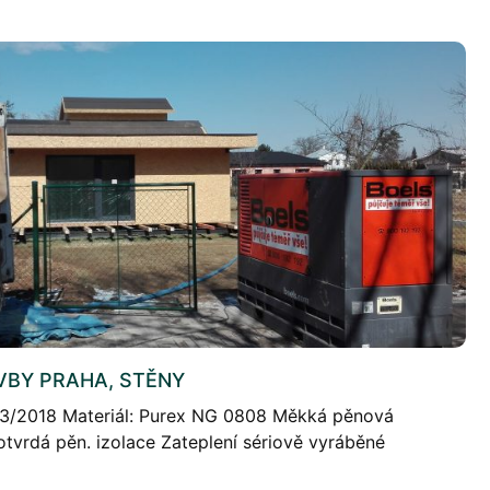
VBY PRAHA, STĚNY
: 3/2018 Materiál: Purex NG 0808 Měkká pěnová
tvrdá pěn. izolace Zateplení sériově vyráběné
 měkké pěny NG 0808 – 26 cm. Síla izolace […]