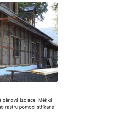
rdá pěnová izolace Měkká
o rastru pomocí stříkané
ové zabalení domu do pěny