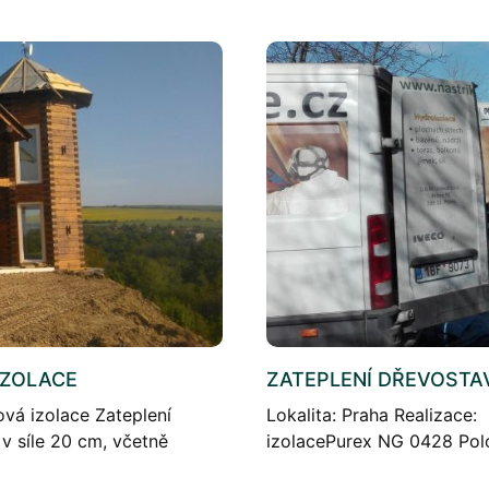
IZOLACE
ZATEPLENÍ DŘEVOSTA
ová izolace Zateplení
Lokalita: Praha Realizace
v síle 20 cm, včetně
izolacePurex NG 0428 Polo
dřevostavby. Síla izolace