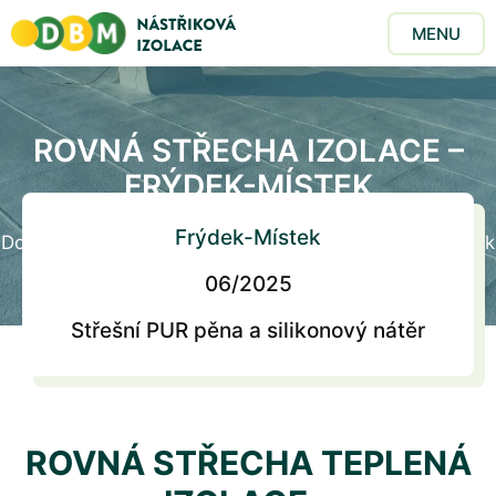
MENU
ROVNÁ STŘECHA IZOLACE –
FRÝDEK-MÍSTEK
Frýdek-Místek
Domů
/
Realizace
/
Rovná střecha izolace – Frýdek-Místek
06/2025
Střešní PUR pěna a silikonový nátěr
ROVNÁ STŘECHA TEPLENÁ