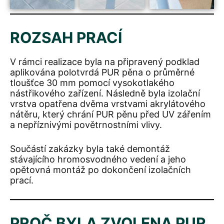
ROZSAH PRACÍ
V rámci realizace byla na připravený podklad
aplikována polotvrdá PUR pěna o průměrné
tloušťce 30 mm pomocí vysokotlakého
nástřikového zařízení. Následně byla izolační
vrstva opatřena dvěma vrstvami akrylátového
nátěru, který chrání PUR pěnu před UV zářením
a nepříznivými povětrnostními vlivy.
Součástí zakázky byla také demontáž
stávajícího hromosvodného vedení a jeho
opětovná montáž po dokončení izolačních
prací.
PROČ BYLA ZVOLENA PUR