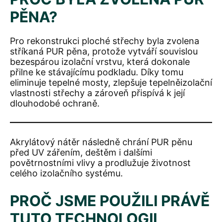
PĚNA?
Pro rekonstrukci ploché střechy byla zvolena
stříkaná PUR pěna, protože vytváří souvislou
bezespárou izolační vrstvu, která dokonale
přilne ke stávajícímu podkladu. Díky tomu
eliminuje tepelné mosty, zlepšuje tepelněizolační
vlastnosti střechy a zároveň přispívá k její
dlouhodobé ochraně.
Akrylátový nátěr následně chrání PUR pěnu
před UV zářením, deštěm i dalšími
povětrnostními vlivy a prodlužuje životnost
celého izolačního systému.
PROČ JSME POUŽILI PRÁVĚ
TUTO TECHNOLOGII