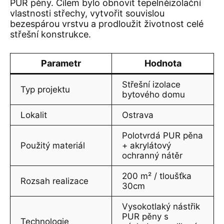
PUR pěny. Cílem bylo obnovit tepelněizolační
vlastnosti střechy, vytvořit souvislou
bezespárou vrstvu a prodloužit životnost celé
střešní konstrukce.
Parametr
Hodnota
Střešní izolace
Typ projektu
bytového domu
Lokalit
Ostrava
Polotvrdá PUR pěna
Použitý materiál
+ akrylátový
ochranný nátěr
200 m² / tloušťka
Rozsah realizace
30cm
Vysokotlaký nástřik
PUR pěny s
Technologie