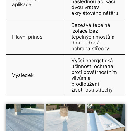
následnou aplikací
aplikace
dvou vrstev
akrylátového nátěru
Bezešvá tepelná
izolace bez
Hlavní přínos
tepelných mostů a
dlouhodobá
ochrana střechy
Vyšší energetická
účinnost, ochrana
proti povětrnostním
Výsledek
vlivům a
prodloužení
životnosti střechy