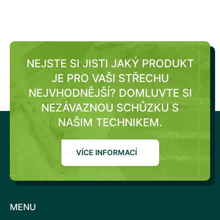
NEJSTE SI JISTI JAKÝ PRODUKT
JE PRO VAŠI STŘECHU
NEJVHODNĚJŠÍ?
DOMLUVTE SI
NEZÁVAZNOU SCHŮZKU S
NAŠIM TECHNIKEM.
VÍCE INFORMACÍ
MENU