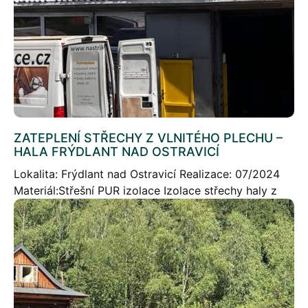
ZATEPLENÍ STŘECHY Z VLNITÉHO PLECHU –
HALA FRÝDLANT NAD OSTRAVICÍ
Lokalita: Frýdlant nad Ostravicí Realizace: 07/2024
Materiál:Střešní PUR izolace Izolace střechy haly z
vlnitého plechu – Střešní PUR pěna + Akrylový nátěr
Stručný popis projektu: Zateplení střechy z vlnitého
plechu […]