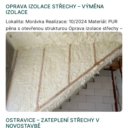
OPRAVA IZOLACE STŘECHY – VÝMĚNA
IZOLACE
Lokalita: Morávka Realizace: 10/2024 Materiál: PUR
pěna s otevřenou strukturou Oprava izolace střechy –
výměna izolace ve střeše RD Stručný popis projektu:
Provedli jsme výměnu nefunkční vatové izolace
poničené kunou […]
OSTRAVICE – ZATEPLENÍ STŘECHY V
NOVOSTAVBĚ