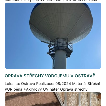
izolace v průmyslovém areálu Stručný popis
projektu: Foukaná izolace PUR pěnou v průmyslovém
areálu ve Frýdlantu nad […]
OPRAVA STŘECHY VODOJEMU V OSTRAVĚ
Lokalita: Ostrava Realizace: 08/2024 Materiál:Střešní
PUR pěna +Akrylový UV nátěr Oprava střechy
vodojemu v Ostravě Stručný popis projektu V rámci
této realizace jsme provedli opravu střechy