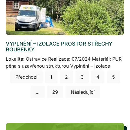
VYPLNĚNÍ – IZOLACE PROSTOR STŘECHY
ROUBENKY
Lokalita: Ostravice Realizace: 07/2024 Materiál: PUR
pěna s uzavřenou strukturou Vyplnění – izolace
Stránkování
prostor střechy roubenky Stručný popis projektu V
Předchozí
1
2
3
4
5
rámci této realizace jsme provedli izolaci prostor
příspěvků
střechy roubenky v […]
…
29
Následující