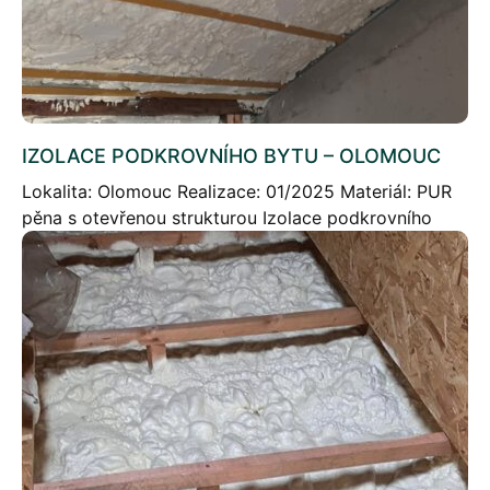
IZOLACE PODKROVNÍHO BYTU – OLOMOUC
Lokalita: Olomouc Realizace: 01/2025 Materiál: PUR
pěna s otevřenou strukturou Izolace podkrovního
bytu v Olomouci Stručný popis projektu: Naše firma
úspěšně realizovala zateplení podkrovního bytu v
Olomouci pomocí měkké PUR […]