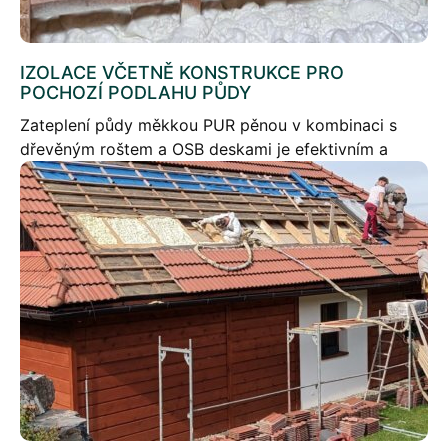
IZOLACE VČETNĚ KONSTRUKCE PRO
POCHOZÍ PODLAHU PŮDY
Zateplení půdy měkkou PUR pěnou v kombinaci s
dřevěným roštem a OSB deskami je efektivním a
praktickým řešením