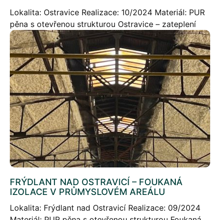
Lokalita: Ostravice Realizace: 10/2024 Materiál: PUR
pěna s otevřenou strukturou Ostravice – zateplení
střechy v novostavbě Stručný popis projektu:
Realizace stříkané izolace v novostavbě rodinného
domu v síle 350mm, celková […]
FRÝDLANT NAD OSTRAVICÍ – FOUKANÁ
IZOLACE V PRŮMYSLOVÉM AREÁLU
Lokalita: Frýdlant nad Ostravicí Realizace: 09/2024
Materiál: PUR pěna s otevřenou strukturou Foukaná