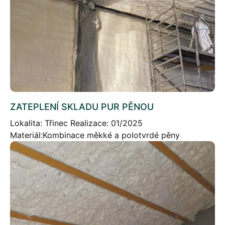
ZATEPLENÍ SKLADU PUR PĚNOU
Lokalita: Třinec Realizace: 01/2025
Materiál:Kombinace měkké a polotvrdé pěny
Zateplení skladu PUR pěnou – Kombinace PUR pěn
Stručný popis projektu: Izolace cca 500m2 stropu a
stěn skladové haly z trapézového […]