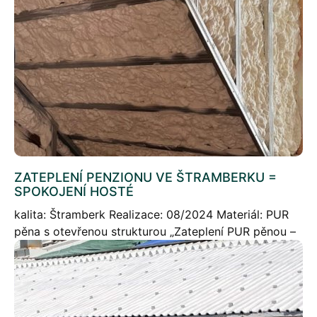
vodojemu v Ostravě pomocí […]
ZATEPLENÍ PENZIONU VE ŠTRAMBERKU =
SPOKOJENÍ HOSTÉ
kalita: Štramberk Realizace: 08/2024 Materiál: PUR
pěna s otevřenou strukturou „Zateplení PUR pěnou –
úspory, které pocítí majitel penzionu – tepelný
komfort, který dopřeje svým hostům.“ Stručný popis
projektu Pro […]