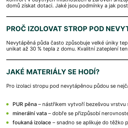
domů získat dotaci. Jaké jsou podmínky a jak pos
PROČ IZOLOVAT STROP POD NEV
Nevytápěná půda často způsobuje velké úniky tepl
unikat až 30 % tepla z domu. Kvalitní zateplení t
JAKÉ MATERIÁLY SE HODÍ?
Pro izolaci stropu pod nevytápěnou půdou se nejčas
PUR pěna
– nástřikem vytvoří bezešvou vrstvu s
minerální vata
– dobře se přizpůsobí nerovnost
foukaná izolace
– snadno se aplikuje do těžko p