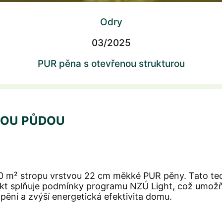
Odry
03/2025
PUR pěna s otevřenou strukturou
NOU PŮDOU
0 m² stropu vrstvou 22 cm měkké PUR pěny. Tato techn
kt splňuje podmínky programu NZÚ Light, což umožňuj
ápění a zvýší energetická efektivita domu.