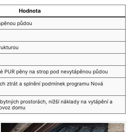
Hodnota
tápěnou půdou
rukturou
ké PUR pěny na strop pod nevytápěnou půdou
ch ztrát a splnění podmínek programu Nová
bytných prostorách, nižší náklady na vytápění a
provoz domu