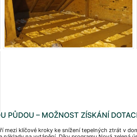
U PŮDOU – MOŽNOST ZÍSKÁNÍ DOTAC
 mezi klíčové kroky ke snížení tepelných ztrát v dom
e náklady na vytápění. Díky programu Nová zelená ús