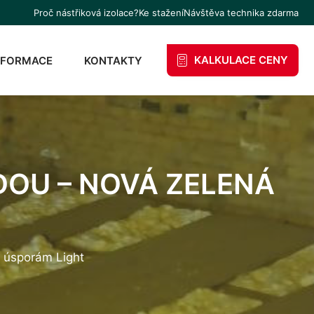
Proč nástřiková izolace?
Ke stažení
Návštěva technika zdarma
KALKULACE CENY
NFORMACE
KONTAKTY
OU – NOVÁ ZELENÁ
 úsporám Light