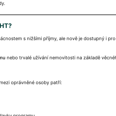
dy.
GHT?
ostem s nižšími příjmy, ale nově je dostupný i pro
omu
nebo trvalé užívání nemovitosti na základě věcn
mezi oprávněné osoby patří:
adavky programu.