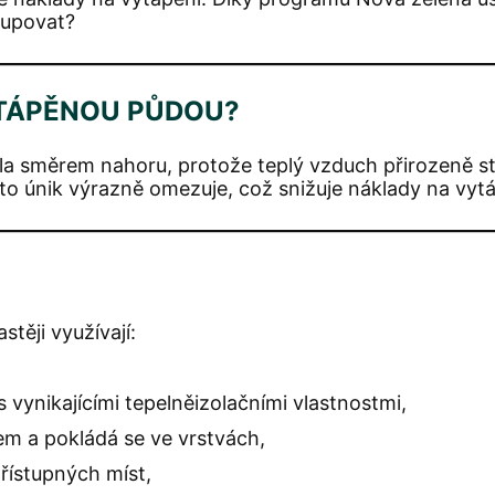
tupovat?
YTÁPĚNOU PŮDOU?
a směrem nahoru, protože teplý vzduch přirozeně st
ento únik výrazně omezuje, což snižuje náklady na vy
těji využívají:
 vynikajícími tepelněizolačními vlastnostmi,
em a pokládá se ve vrstvách,
řístupných míst,