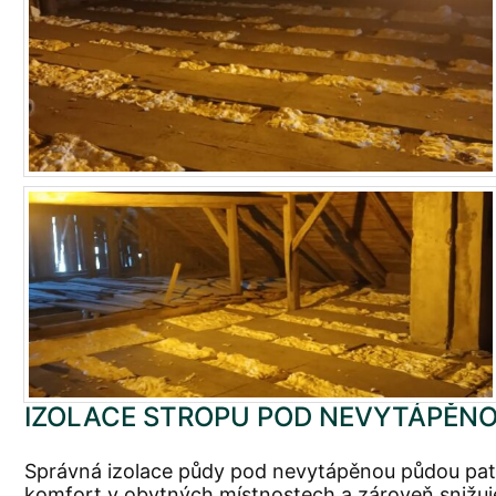
IZOLACE STROPU POD NEVYTÁPĚNO
Správná izolace půdy pod nevytápěnou půdou patří
komfort v obytných místnostech a zároveň snižuj