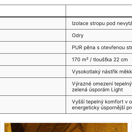
Izolace stropu pod nevy
Odry
PUR pěna s otevřenou st
170 m² / tloušťka 22 cm
Vysokotlaký nástřik měk
Výrazné omezení tepelný
zelená úsporám Light
Vyšší tepelný komfort v o
energeticky úspornější 