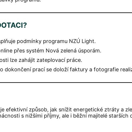
DOTACI?
a splňuje podmínky programu NZÚ Light.
nline přes systém Nová zelená úsporám.
sti lze zahájit zateplovací práce.
o dokončení prací se doloží faktury a fotografie reali
 efektivní způsob, jak snížit energetické ztráty a 
ácnosti s nižšími příjmy, ale i běžní majitelé staršíc