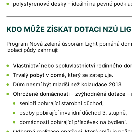
polystyrenové desky
– ideální na pevné podkla
KDO MŮŽE ZÍSKAT DOTACI NZÚ LI
Program Nová zelená úsporám Light pomáhá domácn
izolaci půdy zahrnují:
Vlastnictví nebo spoluvlastnictví rodinného d
Trvalý pobyt v domě
, který se zatepluje.
Dům nesmí být mladší než kolaudace 2013
.
Ohrožené domácnosti
–
zvýhodněná dotace
– 
senioři pobírající starobní důchod,
osoby pobírající invalidní důchod 3. stupně,
domácnosti pobírající příspěvek na bydlení.
Odborná realizace opatření
, která splňuje pož