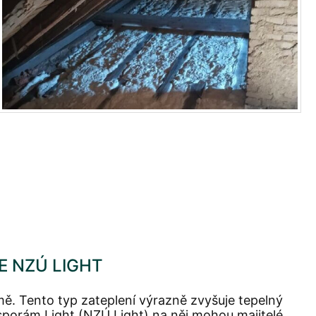
E NZÚ LIGHT
ě. Tento typ zateplení výrazně zvyšuje tepelný
porám Light (NZÚ Light) na něj mohou majitelé