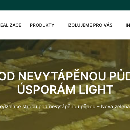
REALIZACE
PRODUKTY
IZOLUJEME PRO VÁS
I
POD NEVYTÁPĚNOU PŮD
ÚSPORÁM LIGHT
ce
/
Izolace stropu pod nevytápěnou půdou – Nová zelená