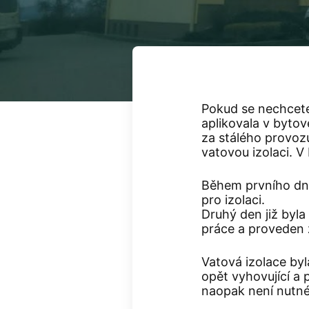
Pokud se nechcete 
aplikovala v byto
za stálého provo
vatovou izolaci. 
Během prvního dne
pro izolaci.
Druhý den již byl
práce a proveden 
Vatová izolace byl
opět vyhovující a 
naopak není nutné