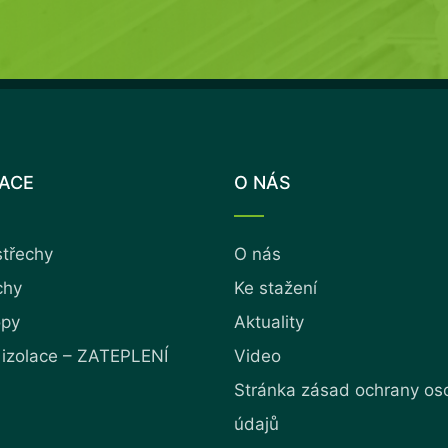
LACE
O NÁS
střechy
O nás
chy
Ke stažení
opy
Aktuality
 izolace – ZATEPLENÍ
Video
Stránka zásad ochrany os
údajů