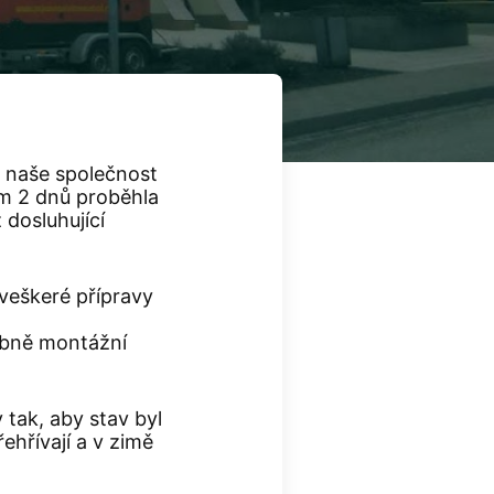
é naše společnost
m 2 dnů proběhla
ž dosluhující
veškeré přípravy
ebně montážní
 tak, aby stav byl
ehřívají a v zimě