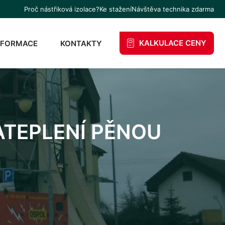
Proč nástřiková izolace?
Ke stažení
Návštěva technika zdarma
KALKULACE CENY
NFORMACE
KONTAKTY
ATEPLENÍ PĚNOU