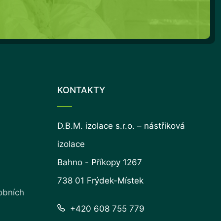
KONTAKTY
D.B.M. izolace s.r.o. – nástřiková
izolace
Bahno - Příkopy 1267
738 01 Frýdek-Místek
obních
+420 608 755 779