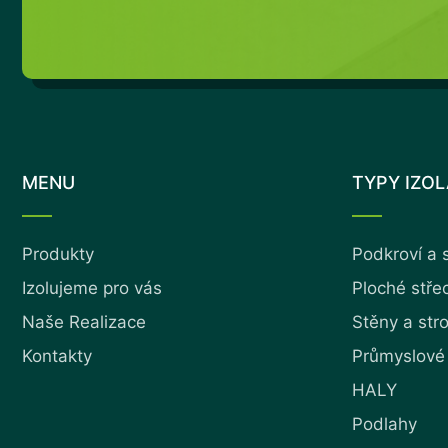
MENU
TYPY IZO
Produkty
Podkroví a 
Izolujeme pro vás
Ploché stře
Naše Realizace
Stěny a str
Kontakty
Průmyslové
HALY
Podlahy