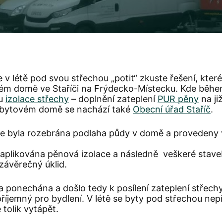
v létě pod svou střechou „potit“ zkuste řešení, kter
vém domě ve Staříči na Frýdecko-Místecku. Kde běhe
zu
izolace střechy
– doplnění zateplení
PUR pěny
na ji
V bytovém domě se nachází také
Obecní úřad Staříč
.
 byla rozebrána podlaha půdy v domě a provedeny 
a aplikována pěnová izolace a následně veškeré stav
závěrečný úklid.
a ponechána a došlo tedy k posílení zateplení střechy
příjemný pro bydlení. V létě se byty pod střechou nepř
 tolik vytápět.