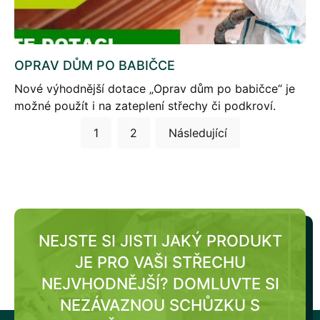
OPRAV DŮM PO BABIČCE
Nové výhodnější dotace „Oprav dům po babičce“ je
možné použít i na zateplení střechy či podkroví.
Stránkování
1
2
Následující
příspěvků
NEJSTE SI JISTI JAKÝ PRODUKT
JE PRO VAŠI STŘECHU
NEJVHODNĚJŠÍ?
DOMLUVTE SI
NEZÁVAZNOU SCHŮZKU S