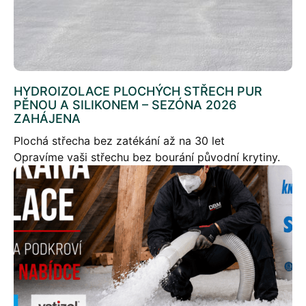
HYDROIZOLACE PLOCHÝCH STŘECH PUR
PĚNOU A SILIKONEM – SEZÓNA 2026
ZAHÁJENA
Plochá střecha bez zatékání až na 30 let
Opravíme vaši střechu bez bourání původní krytiny.
Červen až září je ideální období pro aplikaci PUR
pěny a silikonové hydroizolace. Moderní systém
vytvoří souvislou bezespárovou vrstvu, která chrání
střechu před zatékáním a zároveň zlepšuje její
tepelněizolační vlastnosti.