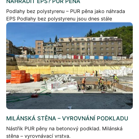
NAHRADIT EPS? PUR PĚNA
Podlahy bez polystyrenu – PUR pěna jako náhrada
EPS Podlahy bez polystyrenu jsou dnes stále
častějším řešením. V současné době se stavebníci
potýkají s nedostatkem podlahového polystyrenu
nebo jeho rostoucí […]
MILÁNSKÁ STĚNA – VYROVNÁNÍ PODKLADU
Nástřik PUR pěny na betonový podklad. Milánská
stěna – vyrovnávací vrstva.