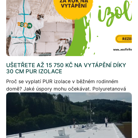
UŠETŘETE AŽ 15 750 KČ NA VYTÁPĚNÍ DÍKY
30 CM PUR IZOLACE
Proč se vyplatí PUR izolace v běžném rodinném
domě? Jaké úspory mohu očekávat. Polyuretanová
(PUR) izolace se stává stále populárnějším řešením
pro zateplení rodinných domů. V následujícím článku
se podíváme […]