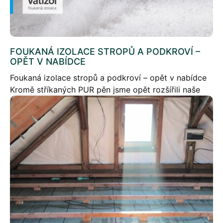
FOUKANÁ IZOLACE STROPŮ A PODKROVÍ –
OPĚT V NABÍDCE
Foukaná izolace stropů a podkroví – opět v nabídce
Kromě stříkaných PUR pěn jsme opět rozšířili naše
služby také o foukané izolace.Zákazníkům nyní
nabízíme především tyto produkty: minerální izolaci
Supafil […]