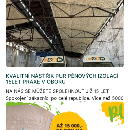
KVALITNÍ NÁSTŘIK PUR PĚNOVÝCH IZOLACÍ
15LET PRAXE V OBORU
NA NÁS SE MŮŽETE SPOLEHNOUT JIŽ 15 LET
Spokojení zákazníci po celé republice. Více než 5000
zrealizovaných staveb. Několik tisíc zrealizovaných
zakázek – kdykoliv poskytneme kontakt na referenci.
Stříkaná izolace […]