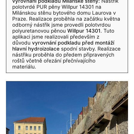
vyrovnání podkladu Milánské stěny:
Nástřik
polotvrdé PUR pěny Willpur 14301 na
Milánskou stěnu bytového domu Laurova v
Praze. Realizace proběhla na začátku května
odborný nástřik jsme provedli polotvrdou
polyuretanovou pěnou
Willpur 14301
. Tuto
aplikaci jsme realizovali především z
důvodu
vyrovnání podkladu před montáží
hlavní hydroizolace
spodní stavby. Realizace
nástřiku proběhla do předem připravených
roštů včetně ořezání přečnívajícího
materiálu.