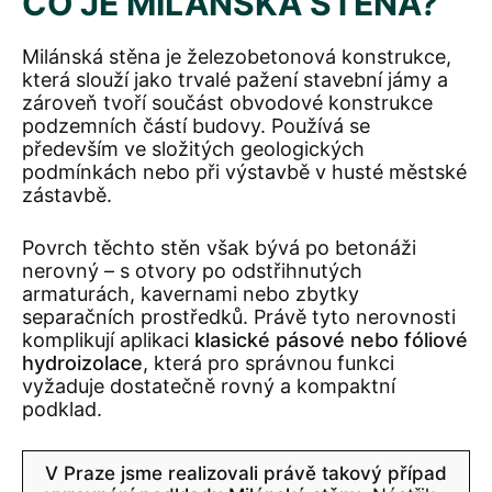
CO JE MILÁNSKÁ STĚNA?
Milánská stěna je železobetonová konstrukce,
která slouží jako trvalé pažení stavební jámy a
zároveň tvoří součást obvodové konstrukce
podzemních částí budovy. Používá se
především ve složitých geologických
podmínkách nebo při výstavbě v husté městské
zástavbě.
Povrch těchto stěn však bývá po betonáži
nerovný – s otvory po odstřihnutých
armaturách, kavernami nebo zbytky
separačních prostředků. Právě tyto nerovnosti
komplikují aplikaci
klasické pásové nebo fóliové
hydroizolace
, která pro správnou funkci
vyžaduje dostatečně rovný a kompaktní
podklad.
V Praze jsme realizovali právě takový případ