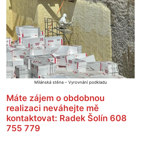
Milánská stěna – Vyrovnání podkladu
Máte zájem o obdobnou
realizaci neváhejte mě
kontaktovat: Radek Šolín 608
755 779