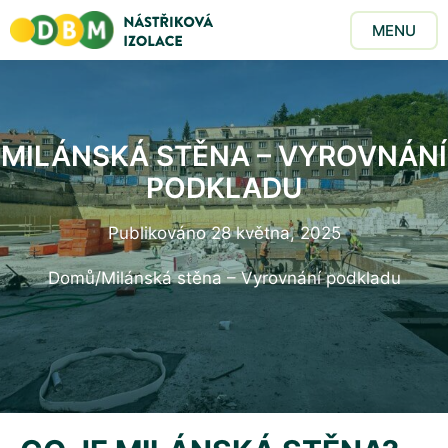
MENU
MILÁNSKÁ STĚNA – VYROVNÁNÍ
PODKLADU
Publikováno
28 května, 2025
Domů
/
Milánská stěna – Vyrovnání podkladu