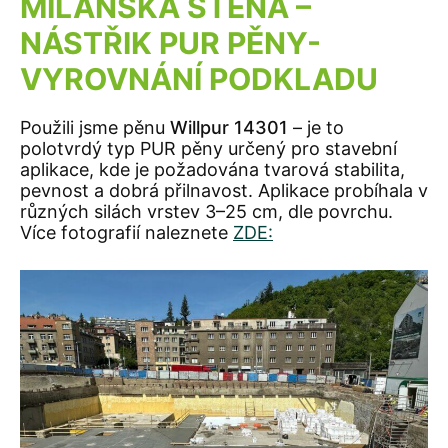
MILÁNSKÁ STĚNA –
NÁSTŘIK PUR PĚNY-
VYROVNÁNÍ PODKLADU
Použili jsme pěnu
Willpur 14301
– je to
polotvrdý typ PUR pěny určený pro stavební
aplikace, kde je požadována tvarová stabilita,
pevnost a dobrá přilnavost. Aplikace probíhala v
různých silách vrstev 3–25 cm, dle povrchu.
Více fotografií naleznete
ZDE: