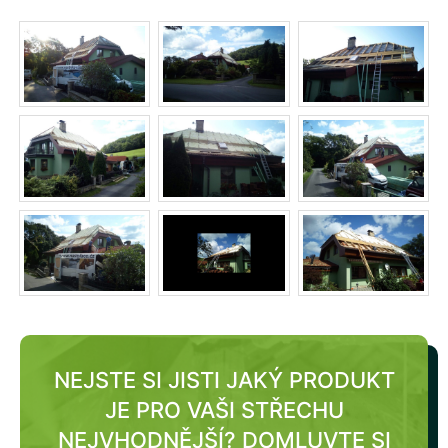
NEJSTE SI JISTI JAKÝ PRODUKT
JE PRO VAŠI STŘECHU
NEJVHODNĚJŠÍ?
DOMLUVTE SI