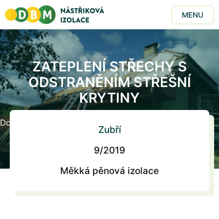
MENU
ZATEPLENÍ STŘECHY S
ODSTRANĚNÍM STŘEŠNÍ
KRYTINY
Domů
/
Realizace
/
Zateplení střechy s odstraněním
Zubří
střešní krytiny
9/2019
Měkká pěnová izolace