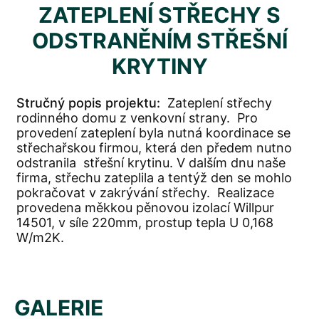
ZATEPLENÍ STŘECHY S
ODSTRANĚNÍM STŘEŠNÍ
KRYTINY
Stručný popis projektu:
Zateplení střechy
rodinného domu z venkovní strany. Pro
provedení zateplení byla nutná koordinace se
střechařskou firmou, která den předem nutno
odstranila střešní krytinu. V dalším dnu naše
firma, střechu zateplila a tentýž den se mohlo
pokračovat v zakrývání střechy. Realizace
provedena měkkou pěnovou izolací Willpur
14501, v síle 220mm, prostup tepla U 0,168
W/m2K.
GALERIE