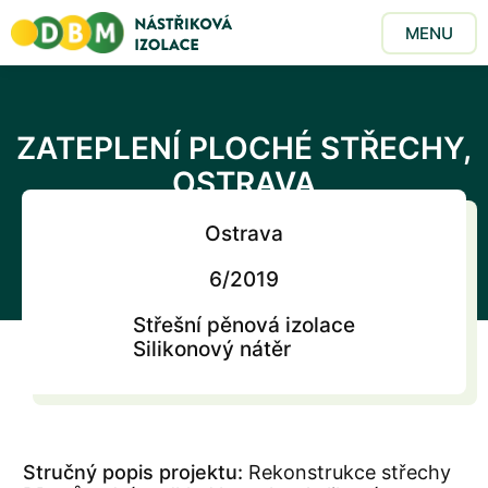
MENU
ZATEPLENÍ PLOCHÉ STŘECHY,
OSTRAVA
Ostrava
Domů
/
Realizace
/
Zateplení ploché střechy, Ostrava
6/2019
Střešní pěnová izolace
Silikonový nátěr
Stručný popis projektu:
Rekonstrukce střechy