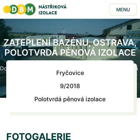
MENU
ZATEPLENÍ BAZÉNU, OSTRAVA,
POLOTVRDÁ PĚNOVÁ IZOLACE
Domů
/
Realizace
/
Zateplení bazénu, Ostrava, polotvrdá
Fryčovice
pěnová izolace
9
/2018
Polotvrdá pěnová izolace
FOTOGALERIE