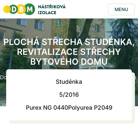
MENU
PLOCHÁ STŘECHA STUDÉNKA,
REVITALIZACE STŘECHY
BYTOVÉHO DOMU
Domů
/
Realizace
/
Plochá střecha Studénka, revitalizace
Studénka
střechy bytového domu
5/2016
Purex NG 0440
Polyurea P2049