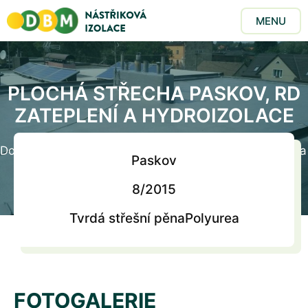
MENU
PLOCHÁ STŘECHA PASKOV, RD
ZATEPLENÍ A HYDROIZOLACE
Domů
/
Realizace
/
Plochá střecha Paskov, RD zateplení a
Paskov
hydroizolace
8/2015
Tvrdá střešní pěna
Polyurea
FOTOGALERIE