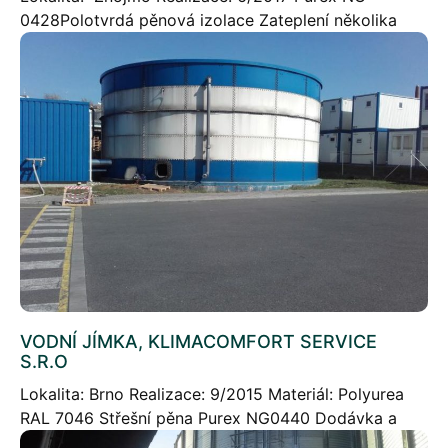
0428Polotvrdá pěnová izolace Zateplení několika
čerpacích stanic odpadní vody pro VODÁRENSKOU
AKCIOVOU SPOLEČNOST, a.s. Fotogalerie
VODNÍ JÍMKA, KLIMACOMFORT SERVICE
S.R.O
Lokalita: Brno Realizace: 9/2015 Materiál: Polyurea
RAL 7046 Střešní pěna Purex NG0440 Dodávka a
nástřik srovnávací vrstvy střešní pěnové izolace a