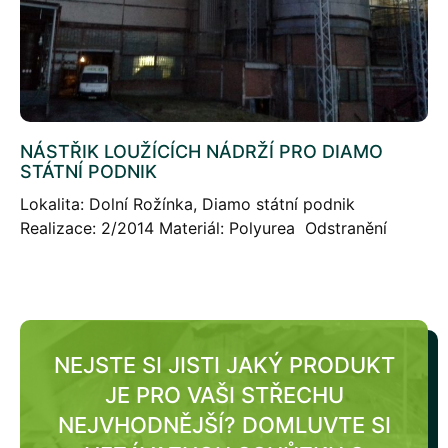
NÁSTŘIK LOUŽÍCÍCH NÁDRŽÍ PRO DIAMO
STÁTNÍ PODNIK
Lokalita: Dolní Rožínka, Diamo státní podnik
Realizace: 2/2014 Materiál: Polyurea Odstranění
starého pogumu a ochranný nástřik povrchu loužícíh
kolon materiálem polyurea Slam 210 v prostorách
odštěpného závodu GEAM, Dolní Rožínka. […]
NEJSTE SI JISTI JAKÝ PRODUKT
JE PRO VAŠI STŘECHU
NEJVHODNĚJŠÍ?
DOMLUVTE SI