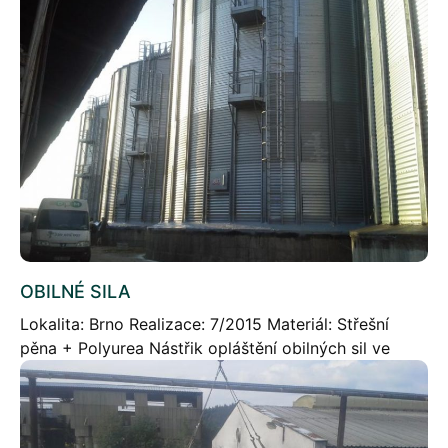
hydroizolační těsnící vrsvty Polyurey ve vodní jímce
na zakázce Kappa Olomouc […]
OBILNÉ SILA
Lokalita: Brno Realizace: 7/2015 Materiál: Střešní
pěna + Polyurea Nástřik opláštění obilných sil ve
skladu obilovin. Problémem u obilných sil bylo
zatékání vody v napojení oplechování na betonový
podklad. Nástřik tvrdou střešní pěnou v […]