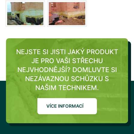
NEJSTE SI JISTI JAKÝ PRODUKT
JE PRO VAŠI STŘECHU
NEJVHODNĚJŠÍ?
DOMLUVTE SI
NEZÁVAZNOU SCHŮZKU S
NAŠIM TECHNIKEM.
VÍCE INFORMACÍ