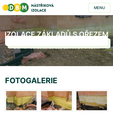
MENU
IZOLACE ZÁKLADŮ S OŘEZEM
Domů
/
Realizace
/
Izolace základů s ořezem
FOTOGALERIE